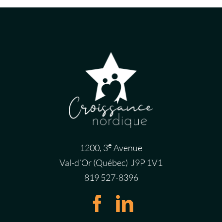
e
1200, 3
Avenue
Val-d’Or (Québec) J9P 1V1
819 527-8396