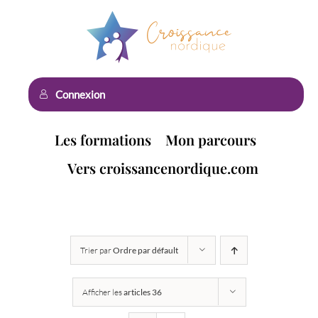
Passer
au
contenu
Connexion
Les formations
Mon parcours
Vers croissancenordique.com
Trier par
Ordre par défault
Afficher les
articles 36