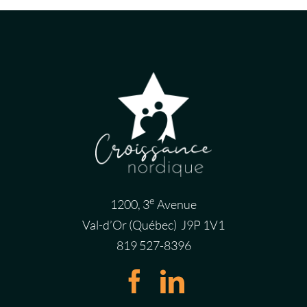
e
1200, 3
Avenue
Val-d’Or (Québec) J9P 1V1
819 527-8396