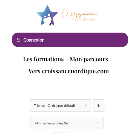
Passer
au
contenu
Connexion
Les formations
Mon parcours
Vers croissancenordique.com
Trier par
Ordre par défault
Afficher les
articles 36