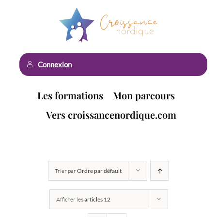
Passer
au
contenu
Connexion
Les formations
Mon parcours
Vers croissancenordique.com
Trier par
Ordre par défault
Afficher les
articles 12