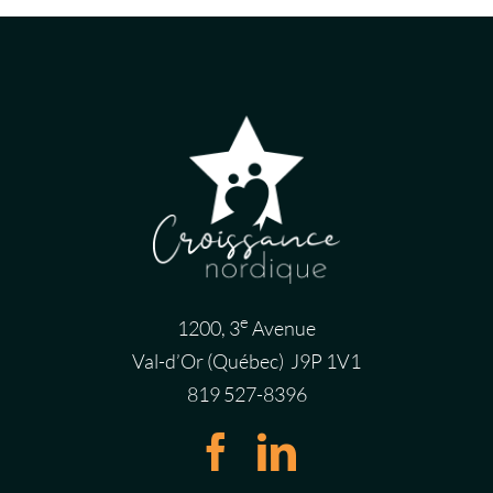
e
1200, 3
Avenue
Val-d’Or (Québec) J9P 1V1
819 527-8396