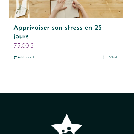
Apprivoiser son stress en 25
jours
75,00
$
Add to cart
Détails