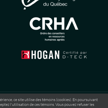
érience, ce site utilise des témoins (cookies). En poursuivant
eptez l'utilisation de ces témoins. Vous pouvez refuser les
issance Nordique
,
2026 |
Feu Follet – Design • Web • Mar