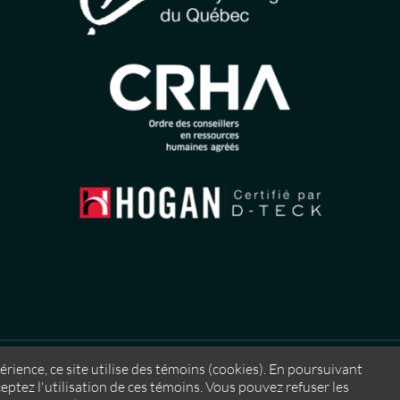
érience, ce site utilise des témoins (cookies). En poursuivant
eptez l'utilisation de ces témoins. Vous pouvez refuser les
issance Nordique
,
2026 |
Feu Follet – Design • Web • Mar