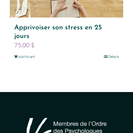
Apprivoiser son stress en 25
jours
75,00
$
Add to cart
Détails