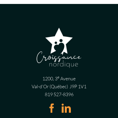
e
1200, 3
Avenue
Val-d’Or (Québec) J9P 1V1
819 527-8396