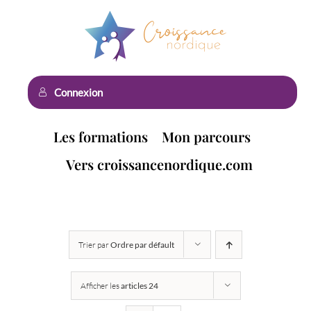
Passer
au
contenu
Connexion
Les formations
Mon parcours
Vers croissancenordique.com
Trier par
Ordre par défault
Afficher les
articles 24