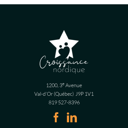
e
1200, 3
Avenue
Val-d’Or (Québec) J9P 1V1
819 527-8396