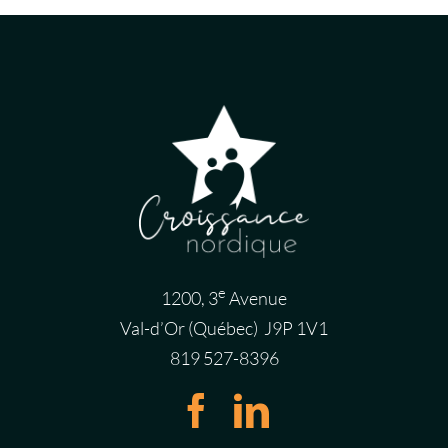
e
1200, 3
Avenue
Val-d’Or (Québec) J9P 1V1
819 527-8396