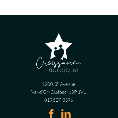
e
1200, 3
Avenue
Val-d’Or (Québec) J9P 1V1
819 527-8396