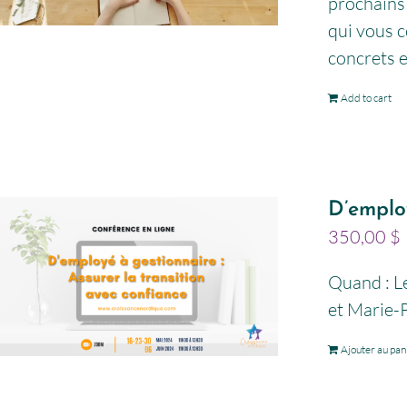
prochains 
qui vous c
concrets e
Add to cart
D’employ
350,00
$
Quand : Le
et Marie-P
Ajouter au pan