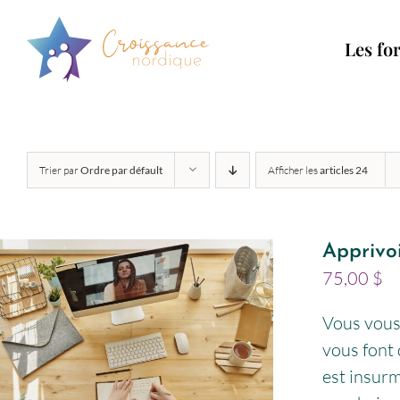
Passer
au
Les fo
contenu
Trier par
Ordre par défault
Afficher les
articles 24
Apprivoi
75,00
$
Vous vous 
vous font 
est insur